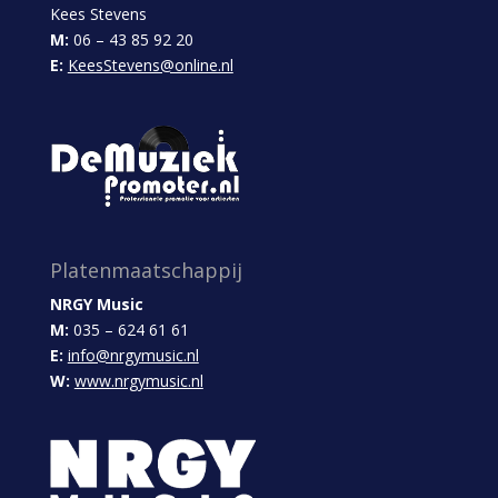
Kees Stevens
M:
06 – 43 85 92 20
E:
KeesStevens@online.nl
Platenmaatschappij
NRGY Music
M:
035 – 624 61 61
E:
info@nrgymusic.nl
W:
www.nrgymusic.nl