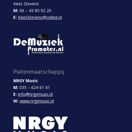
Kees Stevens
M:
06 – 43 85 92 20
E:
KeesStevens@online.nl
Platenmaatschappij
NRGY Music
M:
035 – 624 61 61
E:
info@nrgymusic.nl
W:
www.nrgymusic.nl