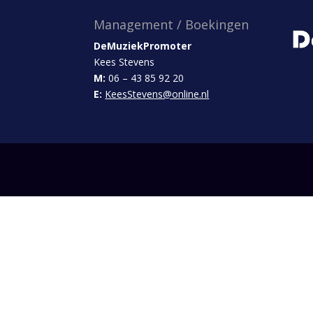
Management / Boekingen
DeMuziekPromoter
Kees Stevens
M:
06 – 43 85 92 20
E:
KeesStevens@online.nl