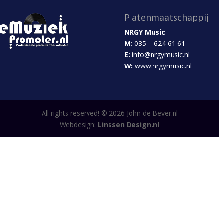
Platenmaatschappij
NRGY Music
M:
035 – 624 61 61
E:
info@nrgymusic.nl
W:
www.nrgymusic.nl
All rights reserved! ©
2026
John de Bever.nl
Webdesign:
Linssen Design.nl