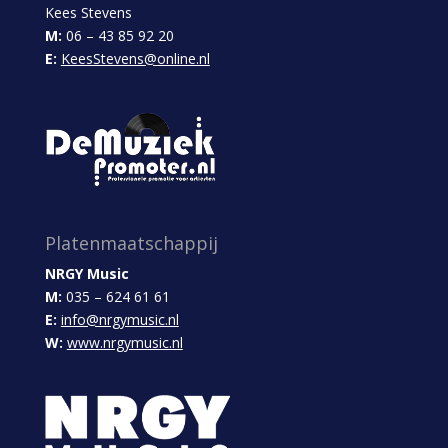
Kees Stevens
M:
06 – 43 85 92 20
E:
KeesStevens@online.nl
Platenmaatschappij
NRGY Music
M:
035 – 624 61 61
E:
info@nrgymusic.nl
W:
www.nrgymusic.nl