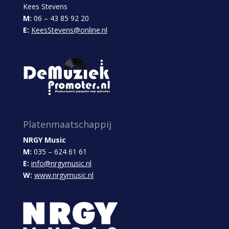
Kees Stevens
M:
06 – 43 85 92 20
E:
KeesStevens@online.nl
Platenmaatschappij
NRGY Music
M:
035 – 624 61 61
E:
info@nrgymusic.nl
W:
www.nrgymusic.nl