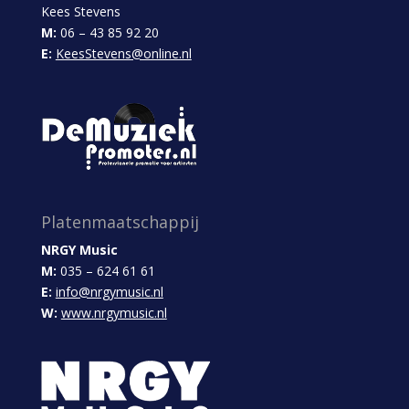
Kees Stevens
M:
06 – 43 85 92 20
E:
KeesStevens@online.nl
Platenmaatschappij
NRGY Music
M:
035 – 624 61 61
E:
info@nrgymusic.nl
W:
www.nrgymusic.nl