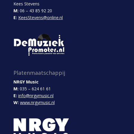
Kees Stevens
M:
06 – 43 85 92 20
E:
KeesStevens@online.nl
Platenmaatschappij
NRGY Music
M:
035 – 624 61 61
E:
info@nrgymusic.nl
W:
www.nrgymusic.nl