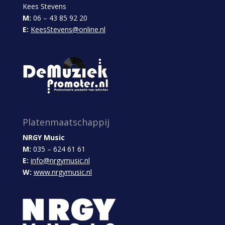
Kees Stevens
M:
06 – 43 85 92 20
E:
KeesStevens@online.nl
Platenmaatschappij
NRGY Music
M:
035 – 624 61 61
E:
info@nrgymusic.nl
W:
www.nrgymusic.nl