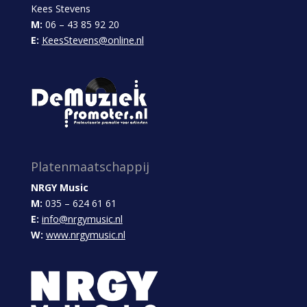
Kees Stevens
M:
06 – 43 85 92 20
E:
KeesStevens@online.nl
Platenmaatschappij
NRGY Music
M:
035 – 624 61 61
E:
info@nrgymusic.nl
W:
www.nrgymusic.nl