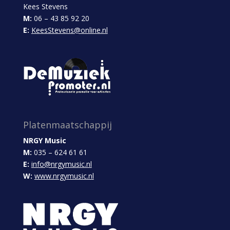
Kees Stevens
M:
06 – 43 85 92 20
E:
KeesStevens@online.nl
Platenmaatschappij
NRGY Music
M:
035 – 624 61 61
E:
info@nrgymusic.nl
W:
www.nrgymusic.nl