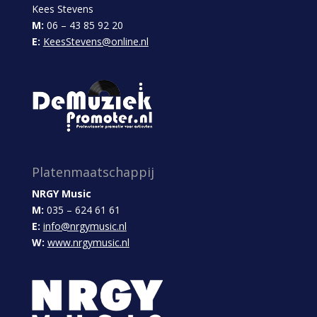
Kees Stevens
M:
06 – 43 85 92 20
E:
KeesStevens@online.nl
Platenmaatschappij
NRGY Music
M:
035 – 624 61 61
E:
info@nrgymusic.nl
W:
www.nrgymusic.nl