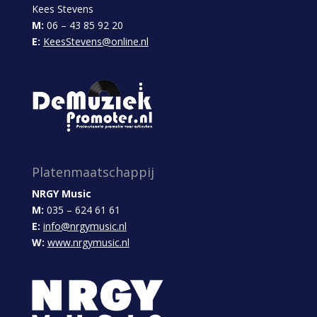
Kees Stevens
M:
06 – 43 85 92 20
E:
KeesStevens@online.nl
Platenmaatschappij
NRGY Music
M:
035 – 624 61 61
E:
info@nrgymusic.nl
W:
www.nrgymusic.nl