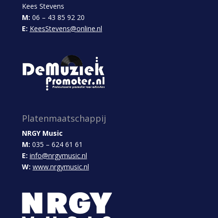
Kees Stevens
M:
06 – 43 85 92 20
E:
KeesStevens@online.nl
Platenmaatschappij
NRGY Music
M:
035 – 624 61 61
E:
info@nrgymusic.nl
W:
www.nrgymusic.nl