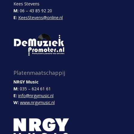
Kees Stevens
M:
06 – 43 85 92 20
E:
KeesStevens@online.nl
Platenmaatschappij
NRGY Music
M:
035 – 624 61 61
E:
info@nrgymusic.nl
W:
www.nrgymusic.nl