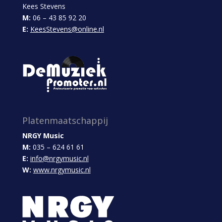
Kees Stevens
M:
06 – 43 85 92 20
E:
KeesStevens@online.nl
Platenmaatschappij
NRGY Music
M:
035 – 624 61 61
E:
info@nrgymusic.nl
W:
www.nrgymusic.nl