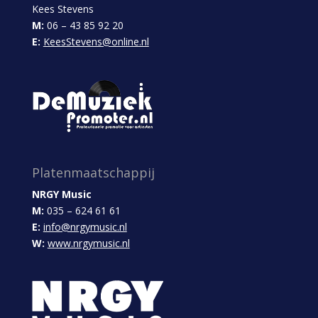
Kees Stevens
M:
06 – 43 85 92 20
E:
KeesStevens@online.nl
Platenmaatschappij
NRGY Music
M:
035 – 624 61 61
E:
info@nrgymusic.nl
W:
www.nrgymusic.nl