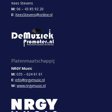
Kees Stevens
M:
06 – 43 85 92 20
E:
KeesStevens@online.nl
Platenmaatschappij
NRGY Music
M:
035 – 624 61 61
E:
info@nrgymusic.nl
W:
www.nrgymusic.nl