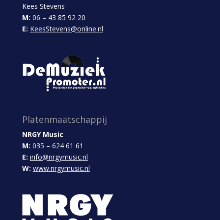
Kees Stevens
M:
06 – 43 85 92 20
E:
KeesStevens@online.nl
Platenmaatschappij
NRGY Music
M:
035 – 624 61 61
E:
info@nrgymusic.nl
W:
www.nrgymusic.nl