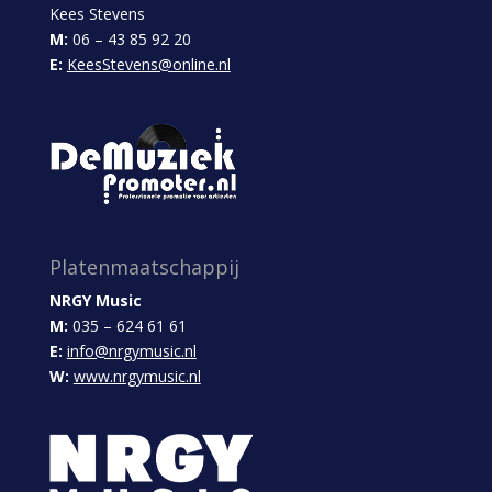
Kees Stevens
M:
06 – 43 85 92 20
E:
KeesStevens@online.nl
Platenmaatschappij
NRGY Music
M:
035 – 624 61 61
E:
info@nrgymusic.nl
W:
www.nrgymusic.nl