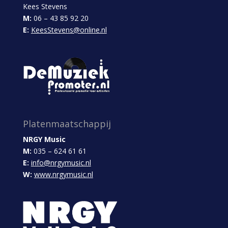
Kees Stevens
M:
06 – 43 85 92 20
E:
KeesStevens@online.nl
Platenmaatschappij
NRGY Music
M:
035 – 624 61 61
E:
info@nrgymusic.nl
W:
www.nrgymusic.nl