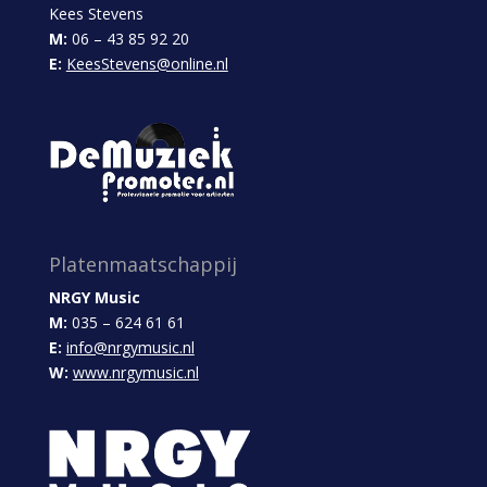
Kees Stevens
M:
06 – 43 85 92 20
E:
KeesStevens@online.nl
Platenmaatschappij
NRGY Music
M:
035 – 624 61 61
E:
info@nrgymusic.nl
W:
www.nrgymusic.nl