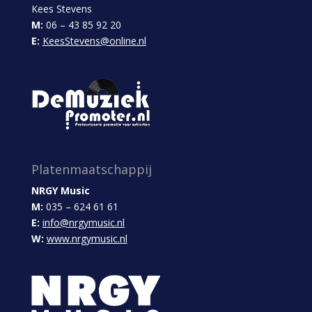
Kees Stevens
M:
06 – 43 85 92 20
E:
KeesStevens@online.nl
Platenmaatschappij
NRGY Music
M:
035 – 624 61 61
E:
info@nrgymusic.nl
W:
www.nrgymusic.nl