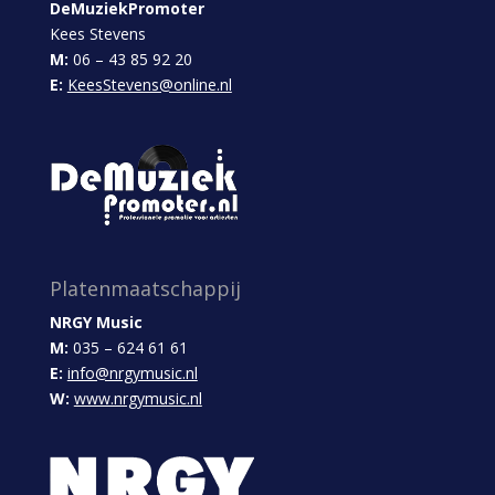
DeMuziekPromoter
Kees Stevens
M:
06 – 43 85 92 20
E:
KeesStevens@online.nl
Platenmaatschappij
NRGY Music
M:
035 – 624 61 61
E:
info@nrgymusic.nl
W:
www.nrgymusic.nl