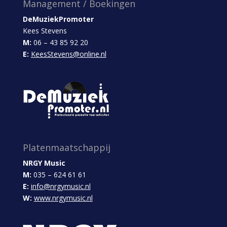
Management / Boekingen
DeMuziekPromoter
Kees Stevens
M:
06 – 43 85 92 20
E:
KeesStevens@online.nl
Platenmaatschappij
NRGY Music
M:
035 – 624 61 61
E:
info@nrgymusic.nl
W:
www.nrgymusic.nl