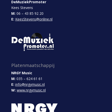
DeMuziekPromoter
Kees Stevens
M:
06 – 43 85 92 20
E:
KeesStevens@online.nl
Platenmaatschappij
NRGY Music
M:
035 – 624 61 61
E:
info@nrgymusic.nl
W:
www.nrgymusic.nl