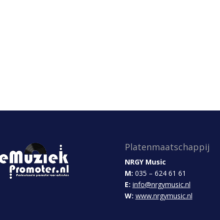
Platenmaatschappij
NRGY Music
M:
035 – 624 61 61
E:
info@nrgymusic.nl
W:
www.nrgymusic.nl