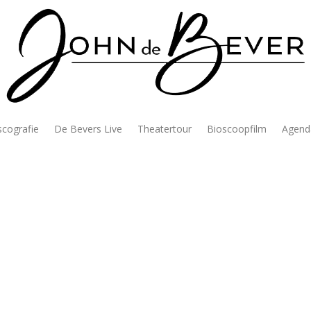
scografie
De Bevers Live
Theatertour
Bioscoopfilm
Agend