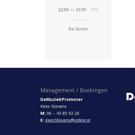
22:00 — 23:00
(1h)
De Goorn
Management / Boekingen
DeMuziekPromoter
Kees Stevens
M:
06 – 43 85 92 20
E:
KeesStevens@online.nl