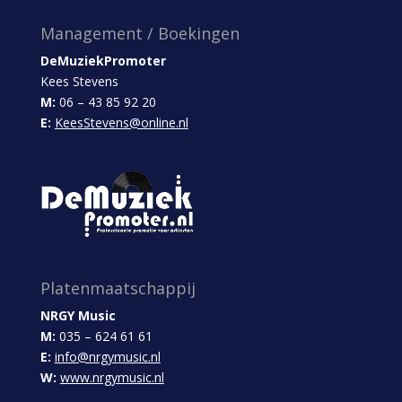
Management / Boekingen
DeMuziekPromoter
Kees Stevens
M:
06 – 43 85 92 20
E:
KeesStevens@online.nl
Platenmaatschappij
NRGY Music
M:
035 – 624 61 61
E:
info@nrgymusic.nl
W:
www.nrgymusic.nl