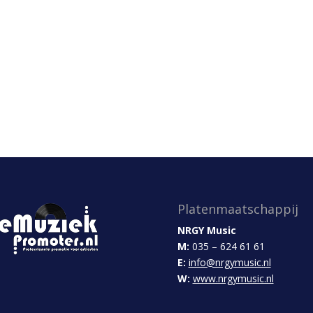
Platenmaatschappij
NRGY Music
M:
035 – 624 61 61
E:
info@nrgymusic.nl
W:
www.nrgymusic.nl