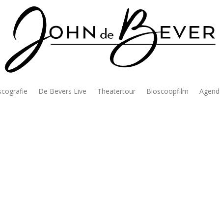
scografie
De Bevers Live
Theatertour
Bioscoopfilm
Agend