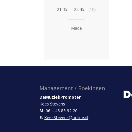
21:45 — 22:45
(1h)
Made
Management / Boekingen
DeMuziekPromoter
Kees Stevens
M:
06 – 43 85 92 20
E:
KeesStevens@online.nl