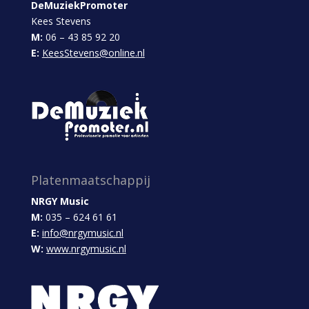
DeMuziekPromoter
Kees Stevens
M:
06 – 43 85 92 20
E:
KeesStevens@online.nl
Platenmaatschappij
NRGY Music
M:
035 – 624 61 61
E:
info@nrgymusic.nl
W:
www.nrgymusic.nl