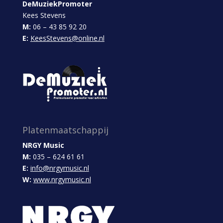
DeMuziekPromoter
Kees Stevens
M:
06 – 43 85 92 20
E:
KeesStevens@online.nl
Platenmaatschappij
NRGY Music
M:
035 – 624 61 61
E:
info@nrgymusic.nl
W:
www.nrgymusic.nl