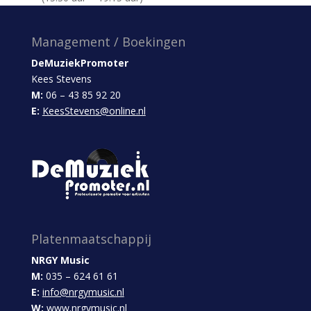
Management / Boekingen
DeMuziekPromoter
Kees Stevens
M:
06 – 43 85 92 20
E:
KeesStevens@online.nl
Platenmaatschappij
NRGY Music
M:
035 – 624 61 61
E:
info@nrgymusic.nl
W:
www.nrgymusic.nl