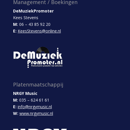
Management / Boekingen
DeMuziekPromoter
Kees Stevens
M:
06 – 43 85 92 20
E:
KeesStevens@online.nl
Platenmaatschappij
NRGY Music
M:
035 – 624 61 61
E:
info@nrgymusic.nl
W:
www.nrgymusic.nl