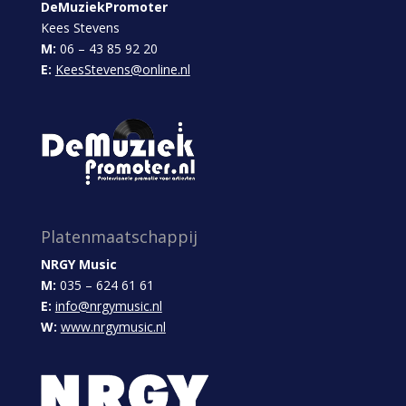
DeMuziekPromoter
Kees Stevens
M:
06 – 43 85 92 20
E:
KeesStevens@online.nl
Platenmaatschappij
NRGY Music
M:
035 – 624 61 61
E:
info@nrgymusic.nl
W:
www.nrgymusic.nl