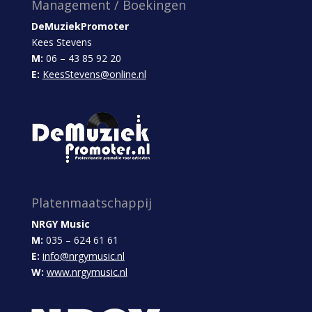
Management / Boekingen
DeMuziekPromoter
Kees Stevens
M:
06 – 43 85 92 20
E:
KeesStevens@online.nl
Platenmaatschappij
NRGY Music
M:
035 – 624 61 61
E:
info@nrgymusic.nl
W:
www.nrgymusic.nl