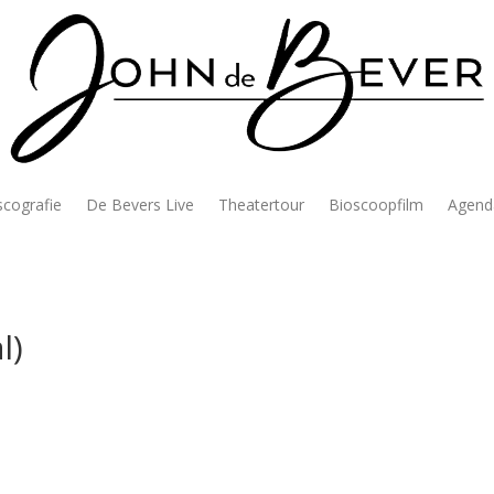
scografie
De Bevers Live
Theatertour
Bioscoopfilm
Agend
l)