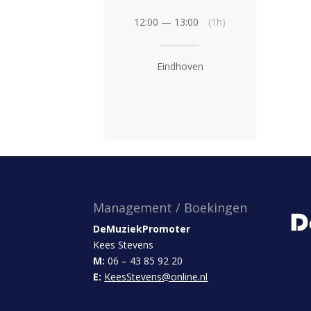
12:00 — 13:00
(1h)
Eindhoven
Management / Boekingen
DeMuziekPromoter
Kees Stevens
M:
06 – 43 85 92 20
E:
KeesStevens@online.nl