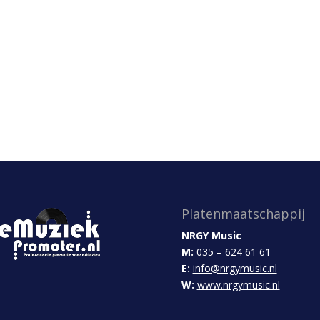
Platenmaatschappij
NRGY Music
M:
035 – 624 61 61
E:
info@nrgymusic.nl
W:
www.nrgymusic.nl