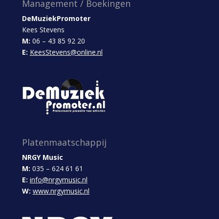
Management / Boekingen
DeMuziekPromoter
Kees Stevens
M:
06 – 43 85 92 20
E:
KeesStevens@online.nl
Platenmaatschappij
NRGY Music
M:
035 – 624 61 61
E:
info@nrgymusic.nl
W:
www.nrgymusic.nl