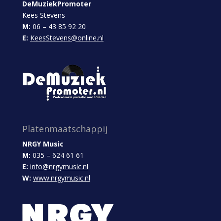
DeMuziekPromoter
Kees Stevens
M:
06 – 43 85 92 20
E:
KeesStevens@online.nl
Platenmaatschappij
NRGY Music
M:
035 – 624 61 61
E:
info@nrgymusic.nl
W:
www.nrgymusic.nl