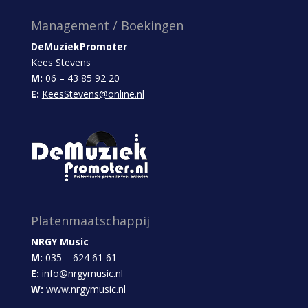
Management / Boekingen
DeMuziekPromoter
Kees Stevens
M:
06 – 43 85 92 20
E:
KeesStevens@online.nl
Platenmaatschappij
NRGY Music
M:
035 – 624 61 61
E:
info@nrgymusic.nl
W:
www.nrgymusic.nl