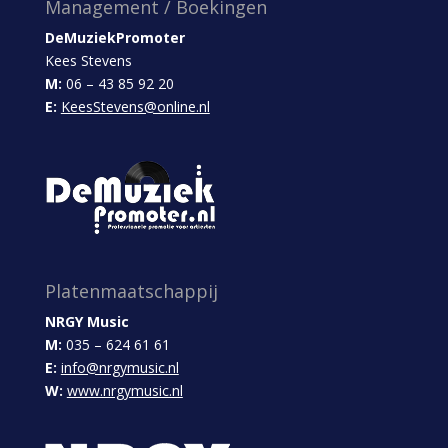
Management / Boekingen
DeMuziekPromoter
Kees Stevens
M:
06 – 43 85 92 20
E:
KeesStevens@online.nl
Platenmaatschappij
NRGY Music
M:
035 – 624 61 61
E:
info@nrgymusic.nl
W:
www.nrgymusic.nl