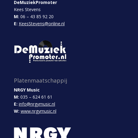
DeMuziekPromoter
Kees Stevens
M:
06 – 43 85 92 20
E:
KeesStevens@online.nl
Platenmaatschappij
NRGY Music
M:
035 – 624 61 61
E:
info@nrgymusic.nl
W:
www.nrgymusic.nl