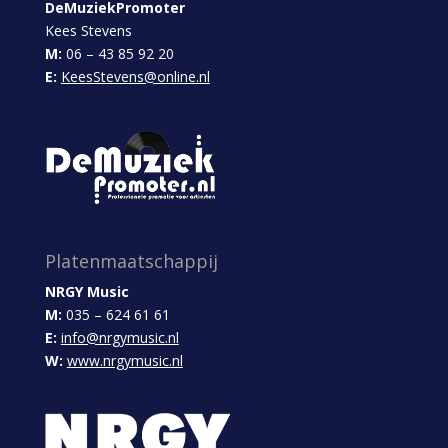
DeMuziekPromoter
Kees Stevens
M:
06 – 43 85 92 20
E:
KeesStevens@online.nl
Platenmaatschappij
NRGY Music
M:
035 – 624 61 61
E:
info@nrgymusic.nl
W:
www.nrgymusic.nl