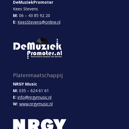
DeMuziekPromoter
Kees Stevens
M:
06 – 43 85 92 20
E:
KeesStevens@online.nl
Platenmaatschappij
NRGY Music
M:
035 – 624 61 61
E:
info@nrgymusic.nl
W:
www.nrgymusic.nl