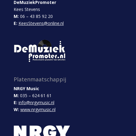
DeMuziekPromoter
Kees Stevens
M:
06 – 43 85 92 20
E:
KeesStevens@online.nl
Platenmaatschappij
NRGY Music
M:
035 – 624 61 61
E:
info@nrgymusic.nl
W:
www.nrgymusic.nl