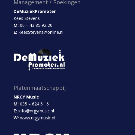
Management / Boekingen
DeMuziekPromoter
Kees Stevens
M:
06 – 43 85 92 20
E:
KeesStevens@online.nl
Platenmaatschappij
NRGY Music
M:
035 – 624 61 61
E:
info@nrgymusic.nl
W:
www.nrgymusic.nl