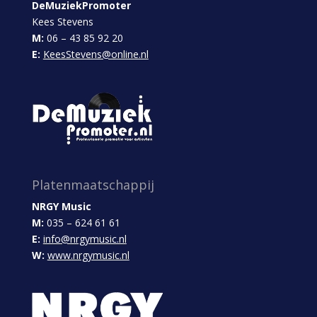
DeMuziekPromoter
Kees Stevens
M:
06 – 43 85 92 20
E:
KeesStevens@online.nl
Platenmaatschappij
NRGY Music
M:
035 – 624 61 61
E:
info@nrgymusic.nl
W:
www.nrgymusic.nl