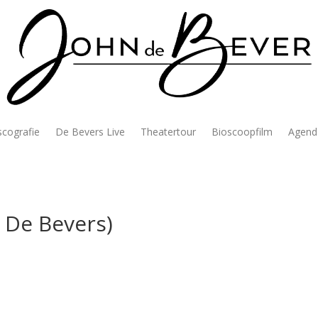
scografie
De Bevers Live
Theatertour
Bioscoopfilm
Agend
 De Bevers)