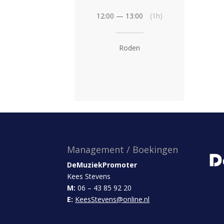
12:00 — 13:00
(1h)
Roden
Management / Boekingen
DeMuziekPromoter
Kees Stevens
M:
06 – 43 85 92 20
E:
KeesStevens@online.nl