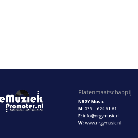
Platenmaatschappij
NRGY Music
M:
035 – 624 61 61
E:
info@nrgymusic.nl
W:
www.nrgymusic.nl