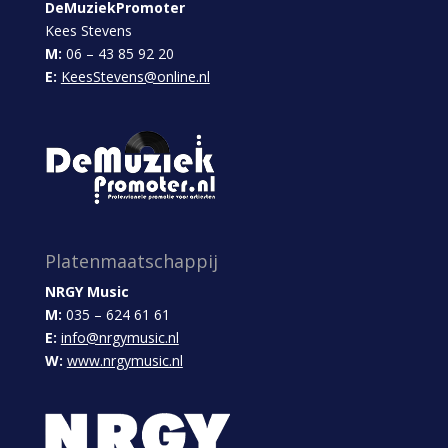
DeMuziekPromoter
Kees Stevens
M:
06 – 43 85 92 20
E:
KeesStevens@online.nl
Platenmaatschappij
NRGY Music
M:
035 – 624 61 61
E:
info@nrgymusic.nl
W:
www.nrgymusic.nl