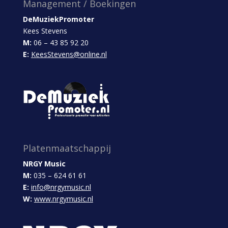
Management / Boekingen
DeMuziekPromoter
Kees Stevens
M:
06 – 43 85 92 20
E:
KeesStevens@online.nl
Platenmaatschappij
NRGY Music
M:
035 – 624 61 61
E:
info@nrgymusic.nl
W:
www.nrgymusic.nl