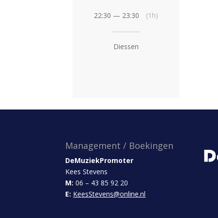
22:30 — 23:30
(1h)
Diessen
Management / Boekingen
DeMuziekPromoter
Kees Stevens
M:
06 – 43 85 92 20
E:
KeesStevens@online.nl