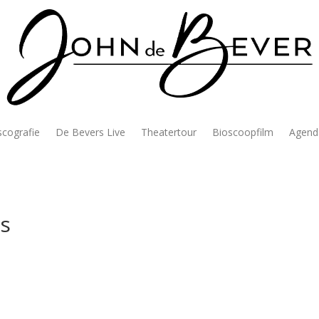
scografie
De Bevers Live
Theatertour
Bioscoopfilm
Agend
s