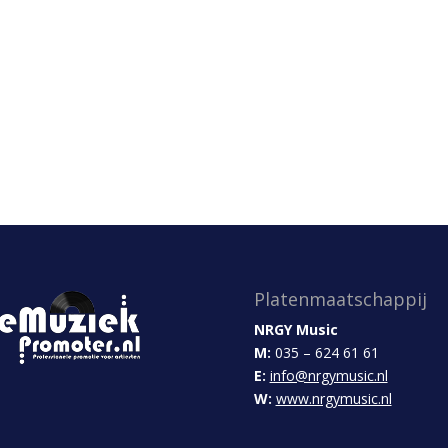
Platenmaatschappij
NRGY Music
M:
035 – 624 61 61
E:
info@nrgymusic.nl
W:
www.nrgymusic.nl