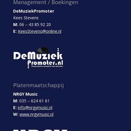
Management / Boekingen
DeMuziekPromoter
Kees Stevens
M:
06 – 43 85 92 20
E:
KeesStevens@online.nl
Platenmaatschappij
NRGY Music
M:
035 – 624 61 61
E:
info@nrgymusic.nl
W:
www.nrgymusic.nl